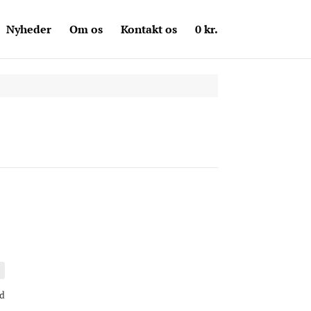
Nyheder
Om os
Kontakt os
0
kr.
d