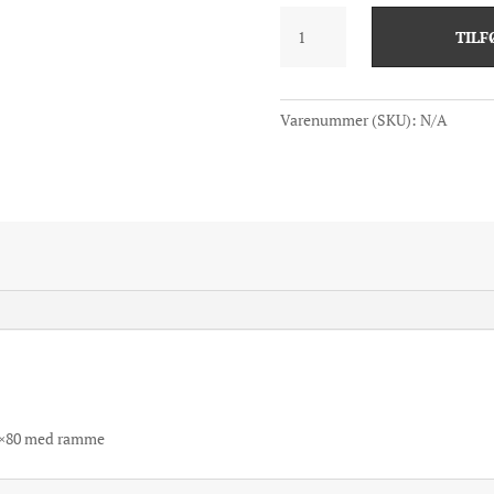
Spring
TILF
antal
Varenummer (SKU):
N/A
0×80 med ramme