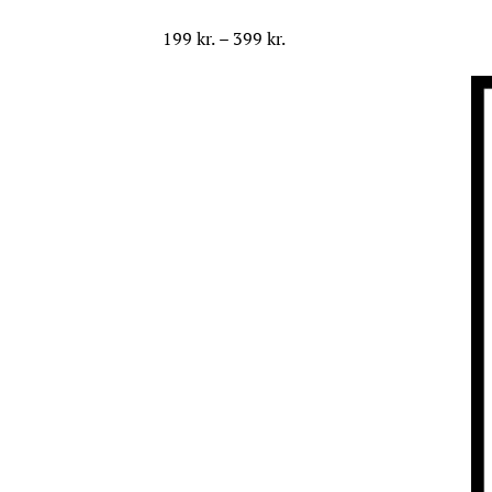
Prisinterval:
199
kr.
–
399
kr.
199 kr.
til
399 kr.