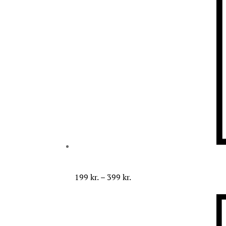
Prisinterval:
199
kr.
–
399
kr.
199 kr.
til
399 kr.