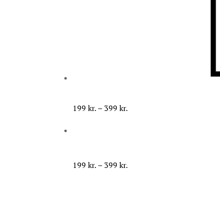
Prisinterval:
199
kr.
–
399
kr.
199 kr.
til
399 kr.
Prisinterval:
199
kr.
–
399
kr.
199 kr.
til
399 kr.