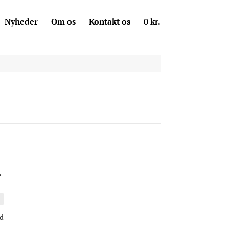
Nyheder
Om os
Kontakt os
0
kr.
Prisinterval:
.
199 kr.
til
399 kr.
d