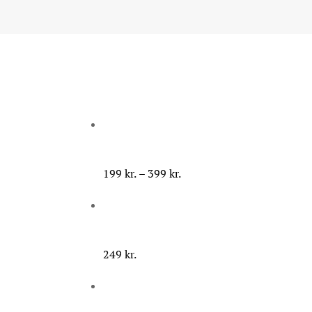
Prisinterval:
199
kr.
–
399
kr.
199 kr.
til
399 kr.
249
kr.