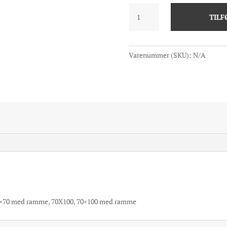
Sling
TILF
antal
Varenummer (SKU):
N/A
0×70 med ramme, 70X100, 70×100 med ramme