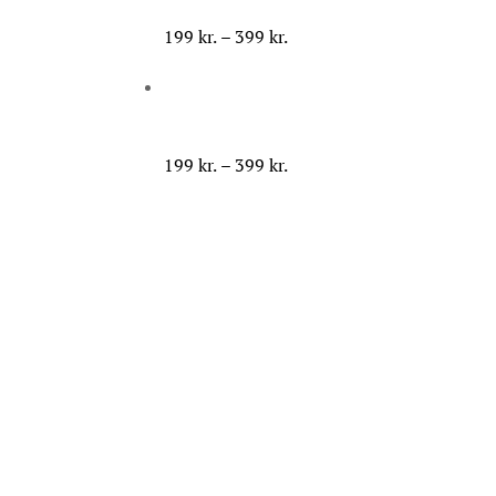
Prisinterval:
199
kr.
–
399
kr.
199 kr.
til
399 kr.
Prisinterval:
199
kr.
–
399
kr.
199 kr.
til
399 kr.