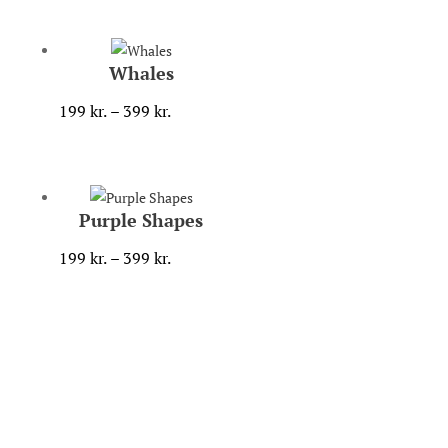
til
399 kr.
Whales
Prisinterval:
199
kr.
–
399
kr.
199 kr.
til
399 kr.
Purple Shapes
Prisinterval:
199
kr.
–
399
kr.
199 kr.
til
399 kr.