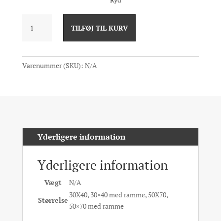
Eruption
TILFØJ TIL KURV
antal
Varenummer (SKU):
N/A
Yderligere information
Yderligere information
Vægt
N/A
30X40, 30×40 med ramme, 50X70,
Størrelse
50×70 med ramme