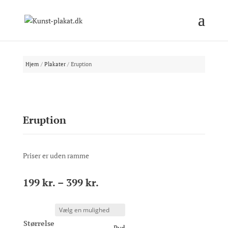
Hjem
/
Plakater
/ Eruption
Eruption
Priser er uden ramme
Prisinterval:
199
kr.
–
399
kr.
199 kr.
til
399 kr.
Størrelse
Ryd